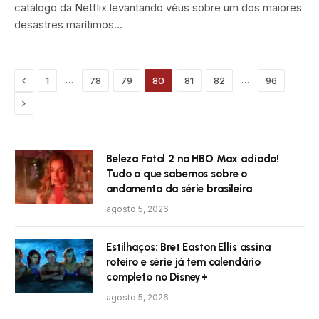
catálogo da Netflix levantando véus sobre um dos maiores
desastres marítimos…
Previous
…
…
1
78
79
80
81
82
96
Próximo
Beleza Fatal 2 na HBO Max adiado!
Tudo o que sabemos sobre o
andamento da série brasileira
agosto 5, 2026
Estilhaços: Bret Easton Ellis assina
roteiro e série já tem calendário
completo no Disney+
agosto 5, 2026