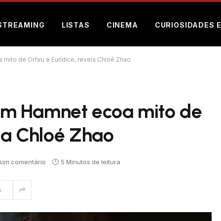
STREAMING
LISTAS
CINEMA
CURIOSIDADES 
ito de Orfeu e Eurídice, revela Chloé Zhao
m Hamnet ecoa mito de
ela Chloé Zhao
um comentário
5 Minutos de leitura
m