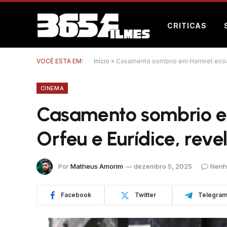
CRITICAS
VOCÊ ESTÁ EM:
Início
»
Casamento sombrio em Hamnet ecoa m
CINEMA
Casamento sombrio e
Orfeu e Eurídice, rev
Por
Matheus Amorim
dezembro 5, 2025
Nenh
Facebook
Twitter
Telegra