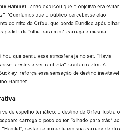
lme Hamnet
, Zhao explicou que o objetivo era evitar
z”. “Queríamos que o público percebesse algo
mente do mito de Orfeu, que perde Eurídice após olhar
s pedido de “olhe para mim” carrega a mesma
lhou que sentiu essa atmosfera já no set. “Havia
vesse prestes a ser roubada”, contou o ator. A
Buckley, reforça essa sensação de destino inevitável
nino Hamnet.
rativa
ve de espelho temático: o destino de Orfeu ilustra o
speare carrega o peso de ter “olhado para trás” ao
a “Hamlet”, destaque iminente em sua carreira dentro