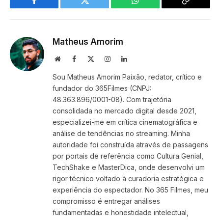
Facebook
Twitter
WhatsApp
Copy
Link
Matheus Amorim
Website
Facebook
X
Instagram
LinkedIn
(Twitter)
Sou Matheus Amorim Paixão, redator, crítico e
fundador do 365Filmes (CNPJ:
48.363.896/0001-08). Com trajetória
consolidada no mercado digital desde 2021,
especializei-me em crítica cinematográfica e
análise de tendências no streaming. Minha
autoridade foi construída através de passagens
por portais de referência como Cultura Genial,
TechShake e MasterDica, onde desenvolvi um
rigor técnico voltado à curadoria estratégica e
experiência do espectador. No 365 Filmes, meu
compromisso é entregar análises
fundamentadas e honestidade intelectual,