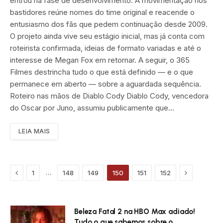
entrou na fase de desenvolvimento. A movimentação nos
bastidores reúne nomes do time original e reacende o
entusiasmo dos fãs que pedem continu­ação desde 2009.
O projeto ainda vive seu estágio inicial, mas já conta com
roteirista confirmada, ideias de formato variadas e até o
interesse de Megan Fox em retornar. A seguir, o 365
Filmes destrincha tudo o que está definido — e o que
permanece em aberto — sobre a aguardada sequência.
Roteiro nas mãos de Diablo Cody Diablo Cody, vencedora
do Oscar por Juno, assumiu publicamente que…
LEIA MAIS
Previous
Próximo
…
1
148
149
150
151
152
Beleza Fatal 2 na HBO Max adiado!
Tudo o que sabemos sobre o