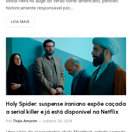
sexta-feira no auge do verão norte-americano, período
historicamente responsável por…
LEIA MAIS
Holy Spider: suspense iraniano expõe caçada
a serial killer e já está disponível na Netflix
Por
Thaís Amorim
outubro 30, 2025
Uma série de assassinatos abala Mashhad, cidade sagrada