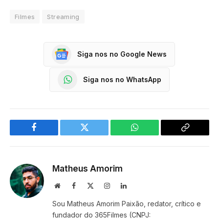
Filmes
Streaming
Siga nos no Google News
Siga nos no WhatsApp
Facebook
Twitter
WhatsApp
Copy
Link
Matheus Amorim
Website
Facebook
X
Instagram
LinkedIn
(Twitter)
Sou Matheus Amorim Paixão, redator, crítico e
fundador do 365Filmes (CNPJ: