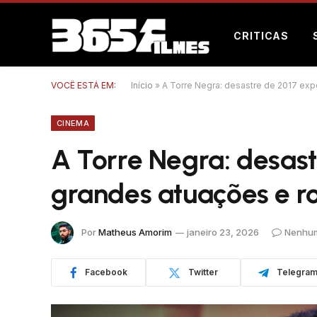
CRITICAS
VOCÊ ESTÁ EM:
Início
»
A Torre Negra: desastre de 2017 exp
CINEMA
A Torre Negra: desas
grandes atuações e ro
Por
Matheus Amorim
janeiro 23, 2026
Nenhum
Facebook
Twitter
Telegra