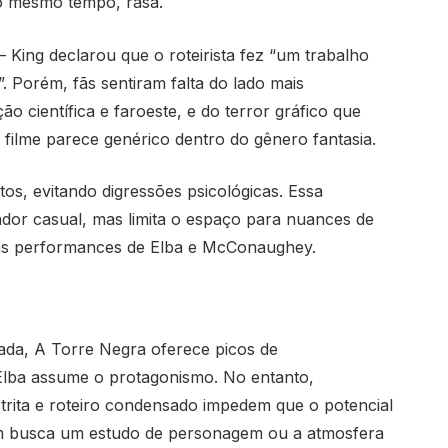
ao mesmo tempo, rasa.
King declarou que o roteirista fez “um trabalho
. Porém, fãs sentiram falta do lado mais
ção científica e faroeste, e do terror gráfico que
o filme parece genérico dentro do gênero fantasia.
etos, evitando digressões psicológicas. Essa
ador casual, mas limita o espaço para nuances de
 as performances de Elba e McConaughey.
da, A Torre Negra oferece picos de
 Elba assume o protagonismo. No entanto,
strita e roteiro condensado impedem que o potencial
em busca um estudo de personagem ou a atmosfera