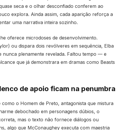
o quase seca e o olhar desconfiado conferem ao
ouco explora. Ainda assim, cada aparição reforça a
tar uma narrativa inteira sozinho.
lhe oferece microdoses de desenvolvimento.
or) ou dispara dois revólveres em sequência, Elba
 nunca plenamente revelada. Faltou tempo — e
 alcance que já demonstrara em dramas como Beasts
enco de apoio ficam na penumbra
 como o Homem de Preto, antagonista que mistura
r charme debochado em personagens dúbios, o
orreta, mas o texto não fornece diálogos ou
ons, algo que McConaughey executa com maestria