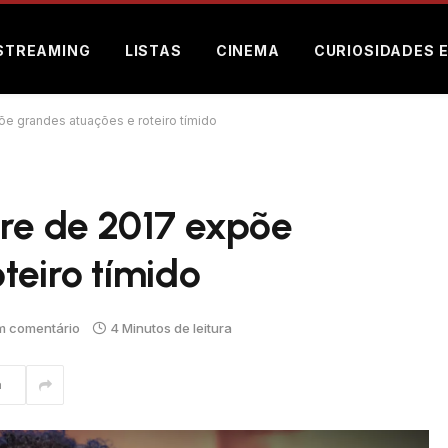
STREAMING
LISTAS
CINEMA
CURIOSIDADES 
õe grandes atuações e roteiro tímido
tre de 2017 expõe
teiro tímido
 comentário
4 Minutos de leitura
m