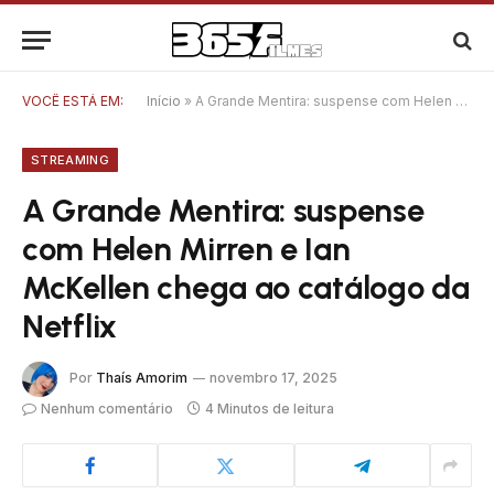
VOCÊ ESTÁ EM:
Início
»
A Grande Mentira: suspense com Helen Mirren e Ian McKellen chega ao catálogo da Netflix
STREAMING
A Grande Mentira: suspense
com Helen Mirren e Ian
McKellen chega ao catálogo da
Netflix
Por
Thaís Amorim
novembro 17, 2025
Nenhum comentário
4 Minutos de leitura