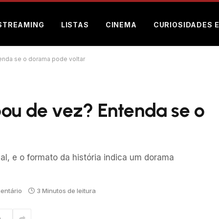
STREAMING
LISTAS
CINEMA
CURIOSIDADES 
enda se o dorama pode voltar
bou de vez? Entenda se o
al, e o formato da história indica um dorama
entário
3 Minutos de leitura
m