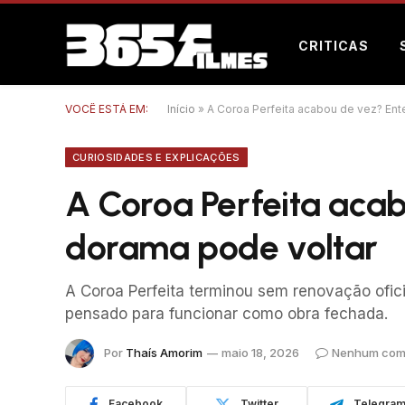
CRITICAS
VOCÊ ESTÁ EM:
Início
»
A Coroa Perfeita acabou de vez? Ent
CURIOSIDADES E EXPLICAÇÕES
A Coroa Perfeita aca
dorama pode voltar
A Coroa Perfeita terminou sem renovação ofici
pensado para funcionar como obra fechada.
Por
Thaís Amorim
maio 18, 2026
Nenhum com
Facebook
Twitter
Telegra