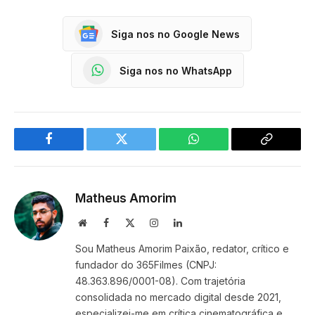
Siga nos no Google News
Siga nos no WhatsApp
Facebook
Twitter
WhatsApp
Copy
Link
Matheus Amorim
Website
Facebook
X
Instagram
LinkedIn
(Twitter)
Sou Matheus Amorim Paixão, redator, crítico e
fundador do 365Filmes (CNPJ:
48.363.896/0001-08). Com trajetória
consolidada no mercado digital desde 2021,
especializei-me em crítica cinematográfica e