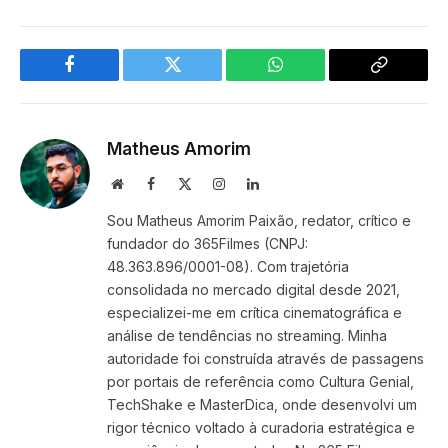
Facebook
Twitter
WhatsApp
Copy
Link
Matheus Amorim
Website
Facebook
X
Instagram
LinkedIn
(Twitter)
Sou Matheus Amorim Paixão, redator, crítico e
fundador do 365Filmes (CNPJ:
48.363.896/0001-08). Com trajetória
consolidada no mercado digital desde 2021,
especializei-me em crítica cinematográfica e
análise de tendências no streaming. Minha
autoridade foi construída através de passagens
por portais de referência como Cultura Genial,
TechShake e MasterDica, onde desenvolvi um
rigor técnico voltado à curadoria estratégica e