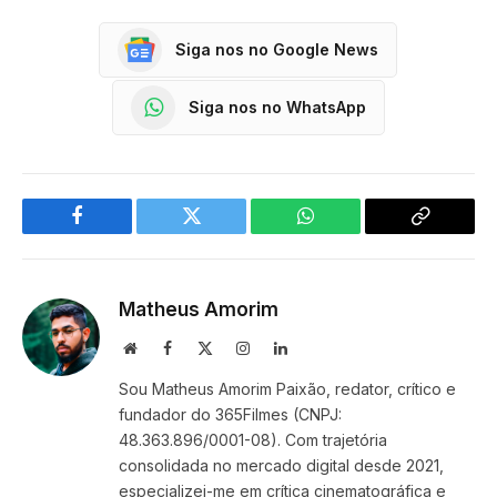
Siga nos no Google News
Siga nos no WhatsApp
Facebook
Twitter
WhatsApp
Copy
Link
Matheus Amorim
Website
Facebook
X
Instagram
LinkedIn
(Twitter)
Sou Matheus Amorim Paixão, redator, crítico e
fundador do 365Filmes (CNPJ:
48.363.896/0001-08). Com trajetória
consolidada no mercado digital desde 2021,
especializei-me em crítica cinematográfica e