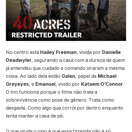
No centro está
Hailey Freeman
, vivida por
Danielle
Deadwyler
, segurando a casa com a dureza de quem
já entendeu que cuidado e comando viraram a mesma
coisa. Ao lado dela estão
Galen
, papel de
Michael
Greyeyes
, e
Emanuel
, vivido por
Kataem O’Connor
.
O trio funciona porque o filme não trata a
sobrevivência como pose de gênero. Trata como
desgaste. Como algo que corrói por dentro enquanto
tenta manter a casa de pé.
O que muda o jogo é que essa fazenda não é só