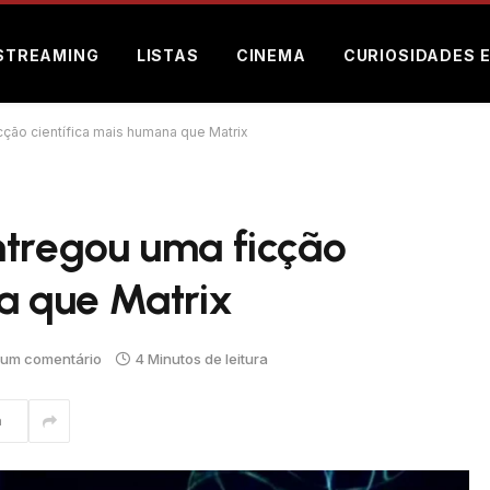
STREAMING
LISTAS
CINEMA
CURIOSIDADES 
ção científica mais humana que Matrix
ntregou uma ficção
a que Matrix
um comentário
4 Minutos de leitura
m