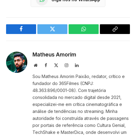
Facebook
Twitter
WhatsApp
Copy
Link
Matheus Amorim
Website
Facebook
X
Instagram
LinkedIn
(Twitter)
Sou Matheus Amorim Paixão, redator, crítico e
fundador do 365Filmes (CNPJ:
48.363.896/0001-08). Com trajetória
consolidada no mercado digital desde 2021,
especializei-me em crítica cinematográfica e
análise de tendências no streaming. Minha
autoridade foi construída através de passagens
por portais de referência como Cultura Genial,
TechShake e MasterDica, onde desenvolvi um