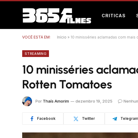
CRITICAS
VOCÊ ESTÁ EM:
Início
»
10 minisséries aclamadas com mais
STREAMING
10 minisséries aclam
Rotten Tomatoes
Por
Thaís Amorim
dezembro 19, 2025
Nenhum
Facebook
Twitter
Telegra