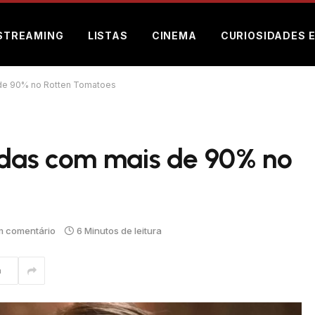
STREAMING
LISTAS
CINEMA
CURIOSIDADES 
 de 90% no Rotten Tomatoes
adas com mais de 90% no
 comentário
6 Minutos de leitura
m