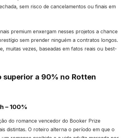
echada, sem risco de cancelamentos ou finais em
canais premium enxergam nesses projetos a chance
prestígio sem prender ninguém a contratos longos.
e, muitas vezes, baseadas em fatos reais ou best-
o superior a 90% no Rotten
th – 100%
ação do romance vencedor do Booker Prize
 distintas. O roteiro alterna o período em que o
o, um romance proibido e a vida adulta marcada por