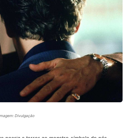
Imagem: Divulgação
lve poesia e terror ao monstro-símbolo do pós-