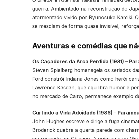
guerra. Ambientado na reconstrução do Jap
atormentado vivido por Ryunosuke Kamiki. Quan
se mesclam de forma quase invisível, reforç
Aventuras e comédias que nã
Os Caçadores da Arca Perdida (1981) – Pa
Steven Spielberg homenageia os seriados das
Ford constrói Indiana Jones como herói caris
Lawrence Kasdan, que equilibra humor e peri
no mercado de Cairo, permanece exemplo de 
Curtindo a Vida Adoidado (1986) – Paramo
John Hughes escreve e dirige a fuga cinemato
Broderick quebra a quarta parede com charme
improvisado em Chicago. A química com Mia S