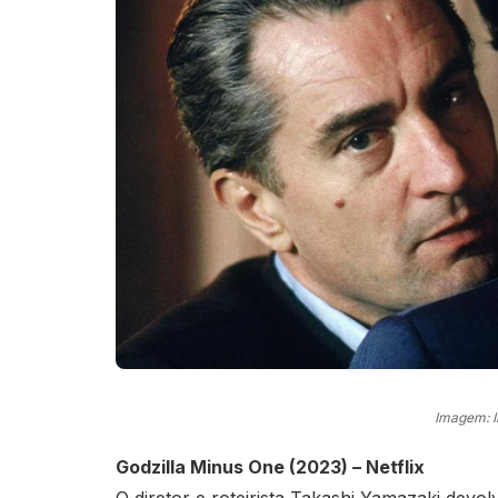
Imagem: 
Godzilla Minus One (2023) – Netflix
O diretor e roteirista Takashi Yamazaki devo