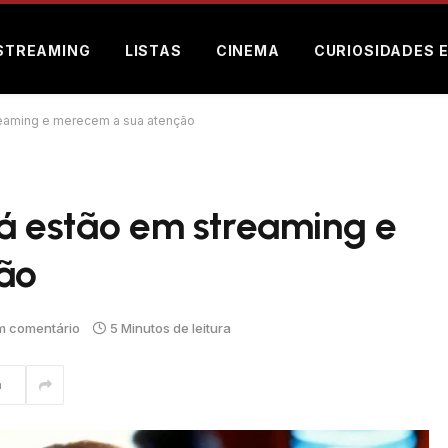
STREAMING
LISTAS
CINEMA
CURIOSIDADES 
treaming e merecem a sua atenção
 já estão em streaming e
ão
 comentário
5 Minutos de leitura
m