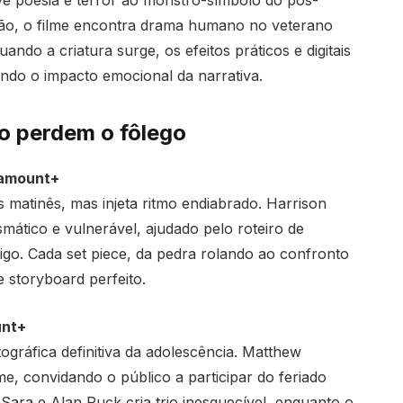
ão, o filme encontra drama humano no veterano
do a criatura surge, os efeitos práticos e digitais
ando o impacto emocional da narrativa.
o perdem o fôlego
ramount+
 matinês, mas injeta ritmo endiabrado. Harrison
mático e vulnerável, ajudado pelo roteiro de
go. Cada set piece, da pedra rolando ao confronto
storyboard perfeito.
unt+
gráfica definitiva da adolescência. Matthew
, convidando o público a participar do feriado
ara e Alan Ruck cria trio inesquecível, enquanto o