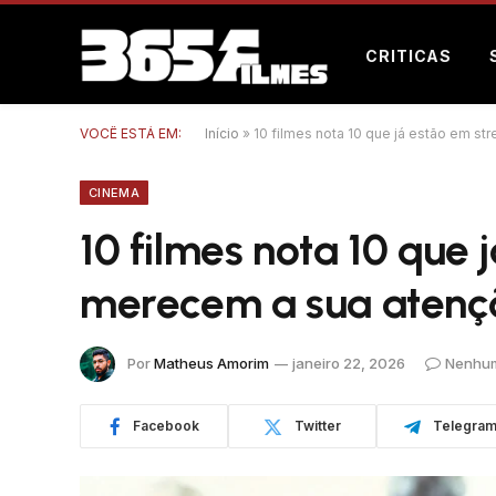
CRITICAS
VOCÊ ESTÁ EM:
Início
»
10 filmes nota 10 que já estão em s
CINEMA
10 filmes nota 10 que
merecem a sua atenç
Por
Matheus Amorim
janeiro 22, 2026
Nenhum
Facebook
Twitter
Telegra