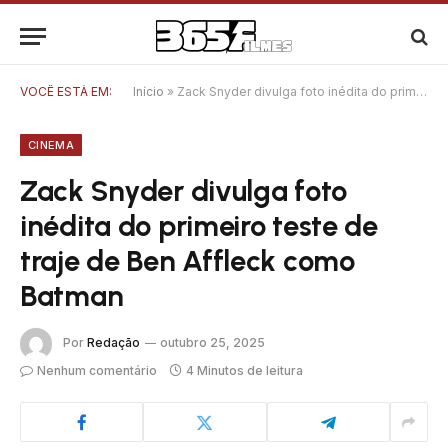
VOCÊ ESTÁ EM:
Início
»
Zack Snyder divulga foto inédita do primeiro teste de traje de Ben Affleck como Batman
CINEMA
Zack Snyder divulga foto
inédita do primeiro teste de
traje de Ben Affleck como
Batman
Por
Redação
outubro 25, 2025
Nenhum comentário
4 Minutos de leitura