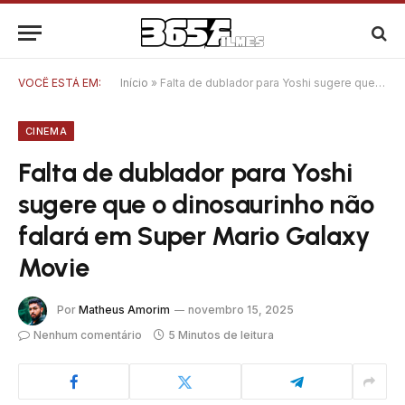
VOCÊ ESTÁ EM:
Início
»
Falta de dublador para Yoshi sugere que o dinosaurinho não falará em Super Mario Galaxy Movie
CINEMA
Falta de dublador para Yoshi
sugere que o dinosaurinho não
falará em Super Mario Galaxy
Movie
Por
Matheus Amorim
novembro 15, 2025
Nenhum comentário
5 Minutos de leitura