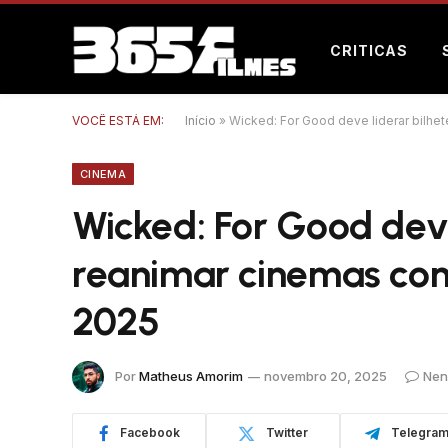
CRITICAS
VOCÊ ESTÁ EM:
Início
»
Wicked: For Good deve liderar bilhe
CINEMA
Wicked: For Good deve
reanimar cinemas com
2025
Por
Matheus Amorim
novembro 20, 2025
Nen
Facebook
Twitter
Telegra