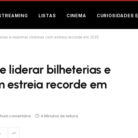
STREAMING
LISTAS
CINEMA
CURIOSIDADES 
terias e reanimar cinemas com estreia recorde em 2025
 liderar bilheterias e
 estreia recorde em
hum comentário
4 Minutos de leitura
m