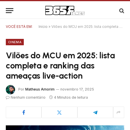
VOCÊ ESTÁ EM:
Início
»
Vilões do MCU em 2025: lista completa e ranking das ameaças live-action
CINEMA
Vilões do MCU em 2025: lista
completa e ranking das
ameaças live-action
Por
Matheus Amorim
novembro 17, 2025
Nenhum comentário
4 Minutos de leitura