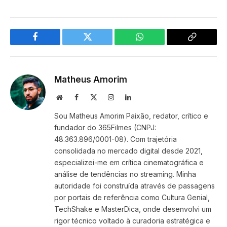
Facebook
Twitter
WhatsApp
Copy
Link
Matheus Amorim
Website
Facebook
X
Instagram
LinkedIn
(Twitter)
Sou Matheus Amorim Paixão, redator, crítico e
fundador do 365Filmes (CNPJ:
48.363.896/0001-08). Com trajetória
consolidada no mercado digital desde 2021,
especializei-me em crítica cinematográfica e
análise de tendências no streaming. Minha
autoridade foi construída através de passagens
por portais de referência como Cultura Genial,
TechShake e MasterDica, onde desenvolvi um
rigor técnico voltado à curadoria estratégica e