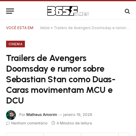
VOCÊ ESTÁ EM:
Início
»
Trailers de Avengers Doomsday e rumor sobre Sebastian Stan como Duas-Caras movimentam MCU e DCU
CINEMA
Trailers de Avengers
Doomsday e rumor sobre
Sebastian Stan como Duas-
Caras movimentam MCU e
DCU
Por
Matheus Amorim
janeiro 19, 2026
Nenhum comentário
4 Minutos de leitura