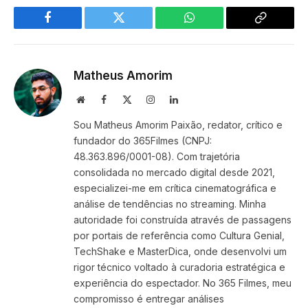
Facebook
Twitter
WhatsApp
Copy
Link
Matheus Amorim
Website
Facebook
X
Instagram
LinkedIn
(Twitter)
Sou Matheus Amorim Paixão, redator, crítico e
fundador do 365Filmes (CNPJ:
48.363.896/0001-08). Com trajetória
consolidada no mercado digital desde 2021,
especializei-me em crítica cinematográfica e
análise de tendências no streaming. Minha
autoridade foi construída através de passagens
por portais de referência como Cultura Genial,
TechShake e MasterDica, onde desenvolvi um
rigor técnico voltado à curadoria estratégica e
experiência do espectador. No 365 Filmes, meu
compromisso é entregar análises