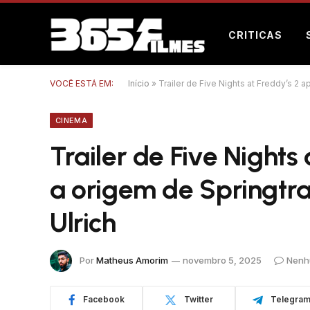
CRITICAS
VOCÊ ESTÁ EM:
Início
»
Trailer de Five Nights at Freddy’s 2 
CINEMA
Trailer de Five Nights
a origem de Springtr
Ulrich
Por
Matheus Amorim
novembro 5, 2025
Nenh
Facebook
Twitter
Telegra