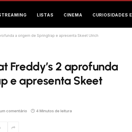
STREAMING
LISTAS
CINEMA
CURIOSIDADES 
aprofunda a origem de Springtrap e apresenta Skeet Ulrich
 at Freddy’s 2 aprofunda
ap e apresenta Skeet
um comentário
4 Minutos de leitura
m