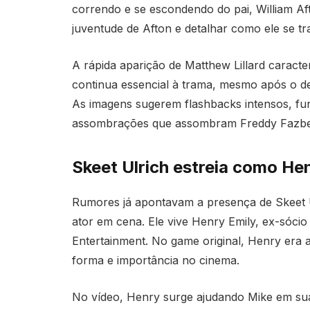
correndo e se escondendo do pai, William Aft
juventude de Afton e detalhar como ele se t
A rápida aparição de Matthew Lillard caract
continua essencial à trama, mesmo após o des
As imagens sugerem flashbacks intensos, fu
assombrações que assombram Freddy Fazbea
Skeet Ulrich estreia como He
Rumores já apontavam a presença de Skeet Ul
ator em cena. Ele vive Henry Emily, ex-sóci
Entertainment. No game original, Henry era 
forma e importância no cinema.
No vídeo, Henry surge ajudando Mike em sua