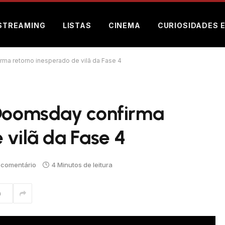
STREAMING
LISTAS
CINEMA
CURIOSIDADES 
rma retorno inesperado de vilã da Fase 4
 Doomsday confirma
 vilã da Fase 4
comentário
4 Minutos de leitura
m