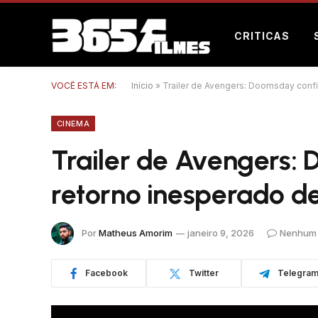
CRITICAS
VOCÊ ESTÁ EM:
Início
»
Trailer de Avengers: Doomsday confi
CINEMA
Trailer de Avengers:
retorno inesperado de
Por
Matheus Amorim
janeiro 9, 2026
Nenhum 
Facebook
Twitter
Telegra