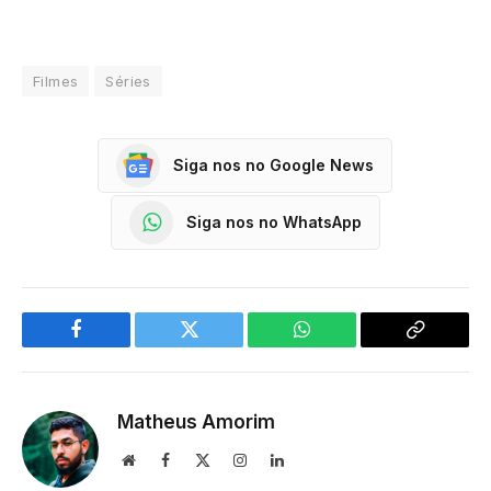
Filmes
Séries
Siga nos no Google News
Siga nos no WhatsApp
Facebook
Twitter
WhatsApp
Copy
Link
Matheus Amorim
Website
Facebook
X
Instagram
LinkedIn
(Twitter)