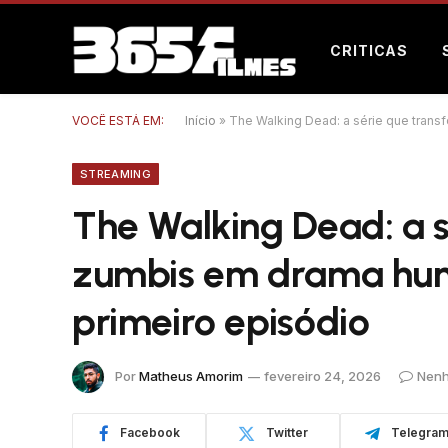
CRITICAS
VOCÊ ESTÁ EM:
Início
»
The Walking Dead: a série que tran
STREAMING
The Walking Dead: a 
zumbis em drama hum
primeiro episódio
Por
Matheus Amorim
fevereiro 24, 2026
Nenh
Facebook
Twitter
Telegra