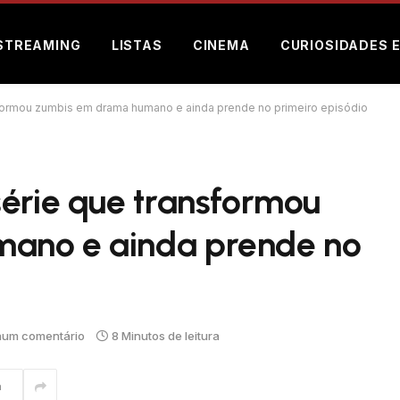
STREAMING
LISTAS
CINEMA
CURIOSIDADES 
sformou zumbis em drama humano e ainda prende no primeiro episódio
série que transformou
ano e ainda prende no
um comentário
8 Minutos de leitura
m