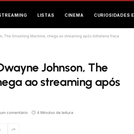
STREAMING
LISTAS
CINEMA
CURIOSIDADES 
, The Smashing Machine, chega ao streaming após bilheteria fraca
 Dwayne Johnson, The
hega ao streaming após
um comentário
4 Minutos de leitura
m