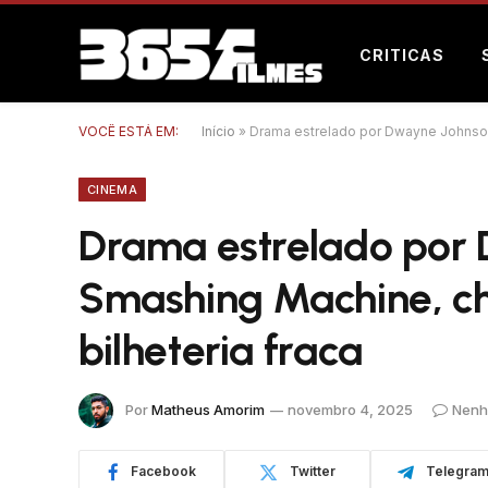
CRITICAS
VOCÊ ESTÁ EM:
Início
»
Drama estrelado por Dwayne Johnson
CINEMA
Drama estrelado por
Smashing Machine, c
bilheteria fraca
Por
Matheus Amorim
novembro 4, 2025
Nenh
Facebook
Twitter
Telegra