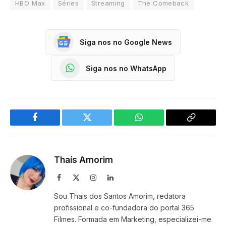
HBO Max
Séries
Streaming
The Comeback
Siga nos no Google News
Siga nos no WhatsApp
Facebook
Twitter
WhatsApp
Copy
Link
Thaís Amorim
Facebook
X
Instagram
LinkedIn
(Twitter)
Sou Thais dos Santos Amorim, redatora
profissional e co-fundadora do portal 365
Filmes. Formada em Marketing, especializei-me