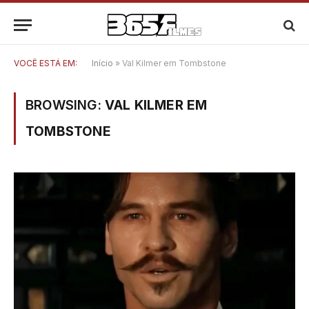
VOCÊ ESTÁ EM:
Início
»
Val Kilmer em Tombstone
BROWSING:
VAL KILMER EM
TOMBSTONE