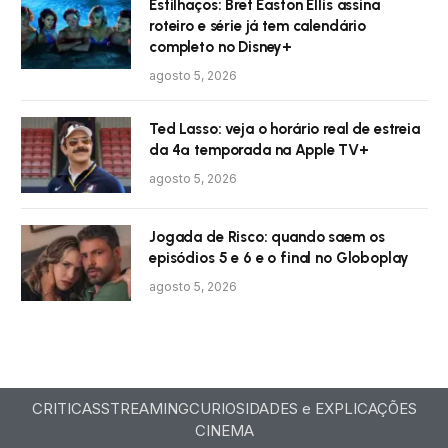
Estilhaços: Bret Easton Ellis assina
roteiro e série já tem calendário
completo no Disney+
agosto 5, 2026
Ted Lasso: veja o horário real de estreia
da 4ª temporada na Apple TV+
agosto 5, 2026
Jogada de Risco: quando saem os
episódios 5 e 6 e o final no Globoplay
agosto 5, 2026
CRITICAS
STREAMING
CURIOSIDADES e EXPLICAÇÕES
CINEMA