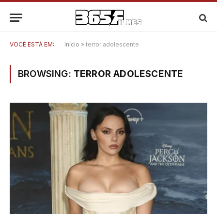
VOCÊ ESTÁ EM:
Início
»
terror adolescente
BROWSING:
TERROR ADOLESCENTE