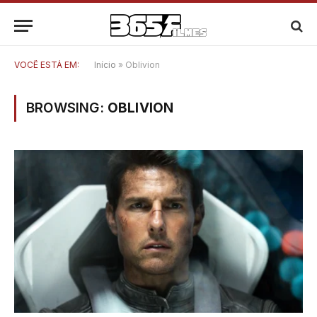
VOCÊ ESTÁ EM:
Início
»
Oblivion
BROWSING:
OBLIVION