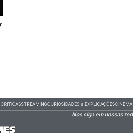
r
a
CRITICAS
STREAMING
CURIOSIDADES e EXPLICAÇÕES
CINEMA
Nos siga em nossas red