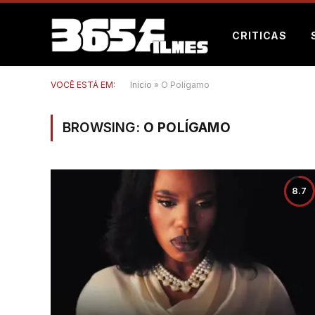
CRITICAS
VOCÊ ESTÁ EM:
Início
»
O Polígamo
BROWSING:
O POLÍGAMO
8.7