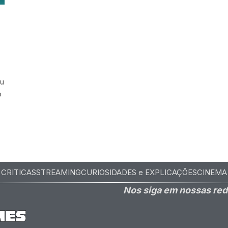
ou
o
CRITICAS
STREAMING
CURIOSIDADES e EXPLICAÇÕES
CINEMA
Nos siga em nossas red