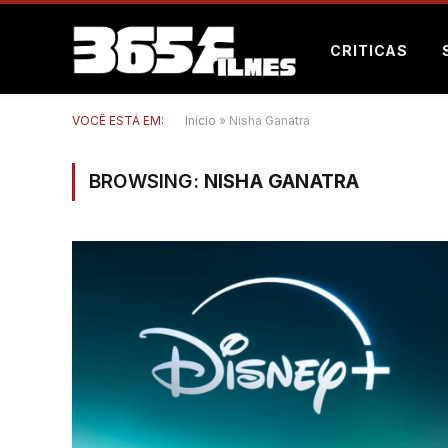
CRITICAS
VOCÊ ESTÁ EM:
Início
»
Nisha Ganatra
BROWSING:
NISHA GANATRA