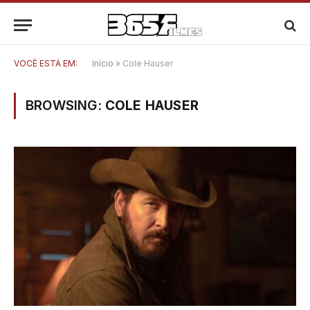
VOCÊ ESTÁ EM:
Início
»
Cole Hauser
BROWSING:
COLE HAUSER