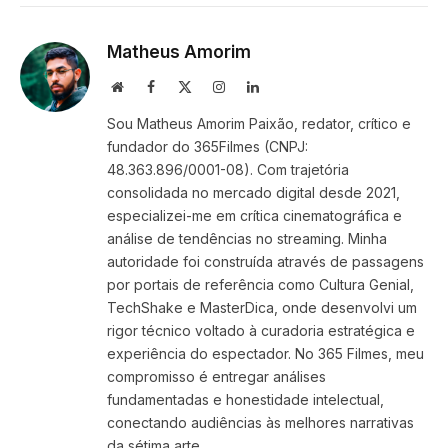
Link
Matheus Amorim
Website
Facebook
X
Instagram
LinkedIn
(Twitter)
Sou Matheus Amorim Paixão, redator, crítico e
fundador do 365Filmes (CNPJ:
48.363.896/0001-08). Com trajetória
consolidada no mercado digital desde 2021,
especializei-me em crítica cinematográfica e
análise de tendências no streaming. Minha
autoridade foi construída através de passagens
por portais de referência como Cultura Genial,
TechShake e MasterDica, onde desenvolvi um
rigor técnico voltado à curadoria estratégica e
experiência do espectador. No 365 Filmes, meu
compromisso é entregar análises
fundamentadas e honestidade intelectual,
conectando audiências às melhores narrativas
da sétima arte.