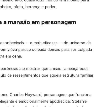
o mesmo teto, quase todo mundo tem motivo para
heiro, afeto, herança e poder.
ma a mansão em personagem
econhecíveis — e mais eficazes — do universo de
vem viúva parece culpada demais para ser culpada
ntra em cena.
aparências até mostrar que a maior ameaça pode
lo de ressentimentos que aquela estrutura familiar
 como Charles Hayward, personagem que funciona
elegante e emocionalmente apodrecida. Stefanie