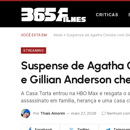
CRITICAS
VOCÊ ESTÁ EM:
Início
»
Suspense de Agatha Christie com Gl
STREAMING
Suspense de Agatha C
e Gillian Anderson c
A Casa Torta entrou na HBO Max e resgata o 
assassinato em família, herança e uma casa c
Por
Thaís Amorim
maio 27, 2026
Nenhum com
Facebook
Twitter
Telegra