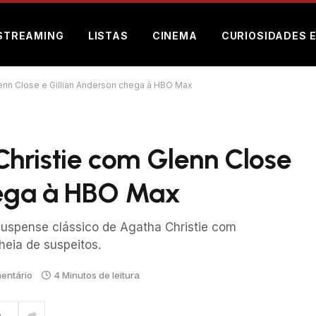
STREAMING
LISTAS
CINEMA
CURIOSIDADES 
enn Close e Gillian Anderson chega à HBO Max
hristie com Glenn Close
hega à HBO Max
suspense clássico de Agatha Christie com
heia de suspeitos.
entário
4 Minutos de leitura
m