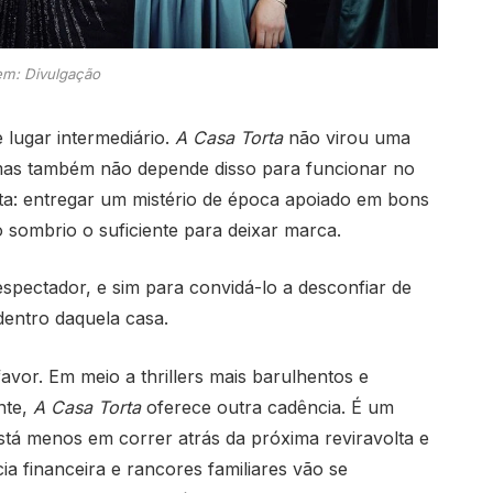
m: Divulgação
e lugar intermediário.
A Casa Torta
não virou uma
mas também não depende disso para funcionar no
ta: entregar um mistério de época apoiado em bons
sombrio o suficiente para deixar marca.
spectador, e sim para convidá-lo a desconfiar de
dentro daquela casa.
vor. Em meio a thrillers mais barulhentos e
nte,
A Casa Torta
oferece outra cadência. É um
tá menos em correr atrás da próxima reviravolta e
 financeira e rancores familiares vão se