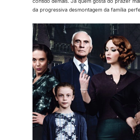
contido demais. Já quem gosta do prazer mais 
da progressiva desmontagem da família perf