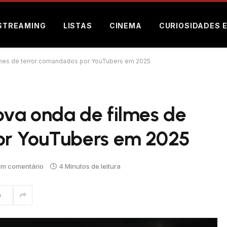
STREAMING
LISTAS
CINEMA
CURIOSIDADES 
lmes de terror comandados por YouTubers em 2025
va onda de filmes de
or YouTubers em 2025
m comentário
4 Minutos de leitura
m