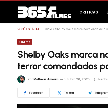
CRITICAS
VOCÊ ESTÁ EM:
Início
»
Shelby Oaks marca nova onda de fi
CINEMA
Shelby Oaks marca no
terror comandados p
Por
Matheus Amorim
outubro 26, 2025
Nenhu
Facebook
Twitter
Telegra