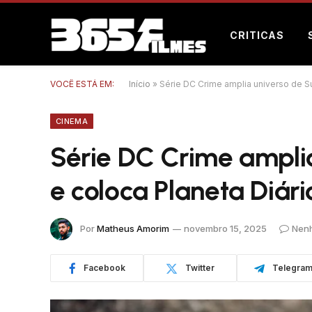
CRITICAS
VOCÊ ESTÁ EM:
Início
»
Série DC Crime amplia universo de S
CINEMA
Série DC Crime ampli
e coloca Planeta Diár
Por
Matheus Amorim
novembro 15, 2025
Nen
Facebook
Twitter
Telegra