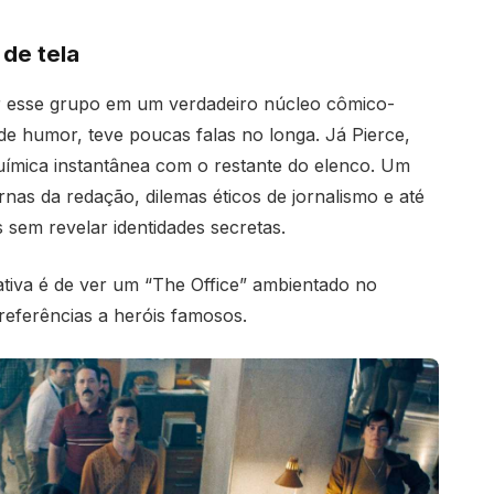
de tela
r esse grupo em um verdadeiro núcleo cômico-
 de humor, teve poucas falas no longa. Já Pierce,
uímica instantânea com o restante do elenco. Um
rnas da redação, dilemas éticos de jornalismo e até
s sem revelar identidades secretas.
iva é de ver um “The Office” ambientado no
eferências a heróis famosos.