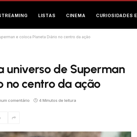
STREAMING
LISTAS
CINEMA
CURIOSIDADES 
uperman e coloca Planeta Diário no centro da ação
a universo de Superman
io no centro da ação
hum comentário
4 Minutos de leitura
m