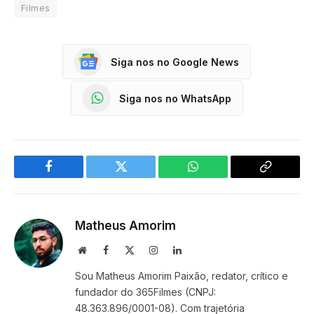
Filmes
Siga nos no Google News
Siga nos no WhatsApp
Facebook
Twitter
WhatsApp
Copy
Link
Matheus Amorim
Website
Facebook
X
Instagram
LinkedIn
(Twitter)
Sou Matheus Amorim Paixão, redator, crítico e
fundador do 365Filmes (CNPJ:
48.363.896/0001-08). Com trajetória