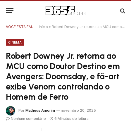
VOCÊ ESTÁ EM:
Início
»
Robert Downey Jr. retorna ao MCU como Doutor Destino em Avengers: Doomsday, e fã-art exibe Venom controlando o Homem de Ferro
CINEMA
Robert Downey Jr. retorna ao
MCU como Doutor Destino em
Avengers: Doomsday, e fã-art
exibe Venom controlando o
Homem de Ferro
Por
Matheus Amorim
novembro 20, 2025
Nenhum comentário
6 Minutos de leitura