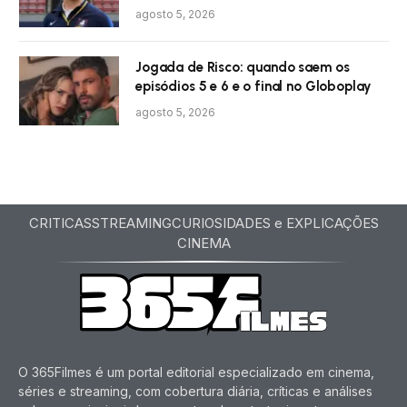
agosto 5, 2026
Jogada de Risco: quando saem os
episódios 5 e 6 e o final no Globoplay
agosto 5, 2026
CRITICAS
STREAMING
CURIOSIDADES e EXPLICAÇÕES
CINEMA
O 365Filmes é um portal editorial especializado em cinema,
séries e streaming, com cobertura diária, críticas e análises