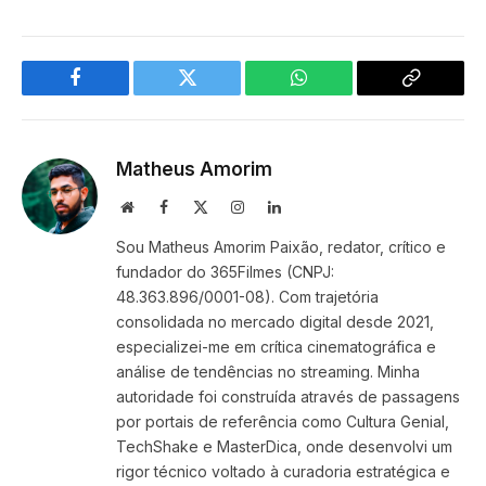
Facebook
Twitter
WhatsApp
Copy
Link
Matheus Amorim
Website
Facebook
X
Instagram
LinkedIn
(Twitter)
Sou Matheus Amorim Paixão, redator, crítico e
fundador do 365Filmes (CNPJ:
48.363.896/0001-08). Com trajetória
consolidada no mercado digital desde 2021,
especializei-me em crítica cinematográfica e
análise de tendências no streaming. Minha
autoridade foi construída através de passagens
por portais de referência como Cultura Genial,
TechShake e MasterDica, onde desenvolvi um
rigor técnico voltado à curadoria estratégica e