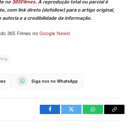
te no
365Filmes
. A reprodução total ou parcial é
, com link direto (dofollow) para o artigo original,
 autoria e a credibilidade da informação.
 do 365 Filmes no
Google News
!
ming
ews
Siga nos no WhatsApp
Facebook
Twitter
WhatsApp
Copy
Link