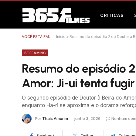
CRITICAS
VOCÊ ESTÁ EM:
Início
»
Resumo do episódio 2 de Doutor à Beir
STREAMING
Resumo do episódio 2 
Amor: Ji-ui tenta fugir
O segundo episódio de Doutor à Beira do Amo
enquanto Ha-ri se aproxima e o dorama reforç
Por
Thaís Amorim
junho 3, 2026
Nenhum com
Facebook
Twitter
Telegra