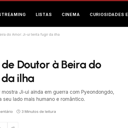
STREAMING
LISTAS
CINEMA
CURIOSIDADES 
a do Amor: Ji-ui tenta fugir da ilha
de Doutor à Beira do
 da ilha
r mostra Ji-ui ainda em guerra com Pyeondongdo,
a seu lado mais humano e romântico.
entário
3 Minutos de leitura
m