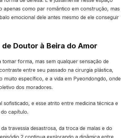
a forma de defesa. E é justamente nesse espaço
não apenas como par romântico em construção, mas
alo emocional dele antes mesmo de ele conseguir
 de Doutor à Beira do Amor
 a tomar forma, mas sem qualquer sensação de
contraste entre seu passado na cirurgia plástica,
gio muito específico, e a vida em Pyeondongdo, onde
oletivo dos moradores.
sofisticado, e esse atrito entre medicina técnica e
do capítulo.
a travessia desastrosa, da troca de malas e do
episódio 2 continua explorando a dinâmica entre