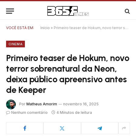
VOCÊ ESTÁ EM:
Início
»
Primeiro teaser de Hokum, novo terror sobrenatural da Neon, deixa público apreensivo antes de Keeper
CINEMA
Primeiro teaser de Hokum, novo
terror sobrenatural da Neon,
deixa público apreensivo antes
de Keeper
Por
Matheus Amorim
novembro 16, 2025
Nenhum comentário
4 Minutos de leitura