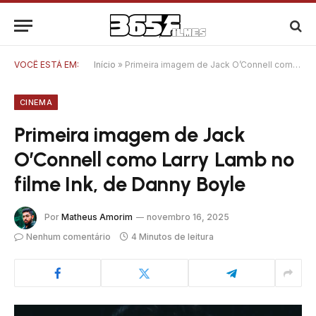
VOCÊ ESTÁ EM:
Início
»
Primeira imagem de Jack O’Connell como Larry Lamb no filme Ink, de Danny Boyle
CINEMA
Primeira imagem de Jack
O’Connell como Larry Lamb no
filme Ink, de Danny Boyle
Por
Matheus Amorim
novembro 16, 2025
Nenhum comentário
4 Minutos de leitura