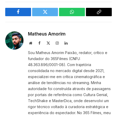
Facebook
Twitter
WhatsApp
Copy
Link
Matheus Amorim
Website
Facebook
X
Instagram
LinkedIn
(Twitter)
Sou Matheus Amorim Paixão, redator, crítico e
fundador do 365Filmes (CNPJ:
48.363.896/0001-08). Com trajetória
consolidada no mercado digital desde 2021,
especializei-me em crítica cinematográfica e
análise de tendências no streaming. Minha
autoridade foi construída através de passagens
por portais de referência como Cultura Genial,
TechShake e MasterDica, onde desenvolvi um
rigor técnico voltado à curadoria estratégica e
experiência do espectador. No 365 Filmes, meu