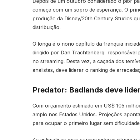
Depois de um outubro considerado o pior pa
começa com um sopro de esperança. O princi
produção da Disney/20th Century Studios q
distribuição.
O longa é o nono capítulo da franquia inic
dirigido por Dan Trachtenberg, responsável p
no streaming. Desta vez, a caçada dos temíve
analistas, deve liderar o ranking de arrecad
Predator: Badlands deve lidera
Com orçamento estimado em US$ 105 milhõ
amplo nos Estados Unidos. Projeções aponta
para ocupar o primeiro lugar sem dificuldade
As estimativas mais conservadoras situam o