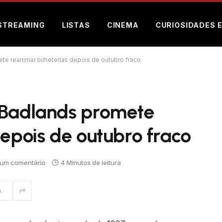
STREAMING
LISTAS
CINEMA
CURIOSIDADES 
te reanimar bilheterias depois de outubro fraco
 Badlands promete
depois de outubro fraco
um comentário
4 Minutos de leitura
m