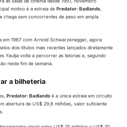
ra as salas de cinema desde 1997, novembro
pal motivo é a estreia de
Predator: Badlands
,
ue chega sem concorrentes de peso em ampla
iada em 1987 com Arnold Schwarzenegger, agora
elos dois títulos mais recentes lançados diretamente
is Yautja volta a percorrer as telonas e, segundo
ação neste fim de semana.
r a bilheteria
es,
Predator: Badlands
é a única estreia em circuito
m abertura de US$ 29,8 milhões, valor suficiente
s.
 desempenho inicial entre US$ 25 milhões e US$ 30