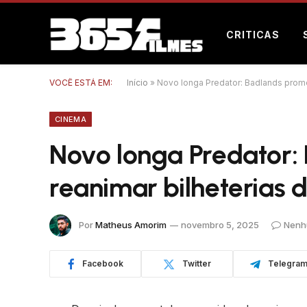
CRITICAS
VOCÊ ESTÁ EM:
Início
»
Novo longa Predator: Badlands prome
CINEMA
Novo longa Predator:
reanimar bilheterias 
Por
Matheus Amorim
novembro 5, 2025
Nenh
Facebook
Twitter
Telegra