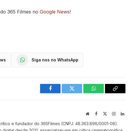
 do 365 Filmes no
Google News
!
ews
Siga nos no WhatsApp
Facebook
Twitter
WhatsApp
Copy
Link
Website
Facebook
X
Instagra
Lin
(Twitter)
crítico e fundador do 365Filmes (CNPJ: 48.363.896/0001-08).
 digital desde 2021, especializei-me em crítica cinematográfica