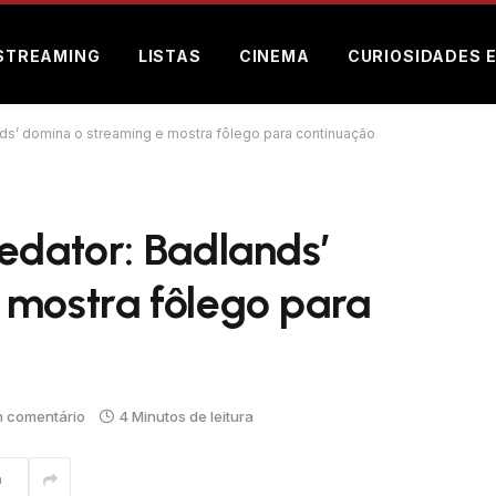
STREAMING
LISTAS
CINEMA
CURIOSIDADES 
ds’ domina o streaming e mostra fôlego para continuação
edator: Badlands’
 mostra fôlego para
 comentário
4 Minutos de leitura
m