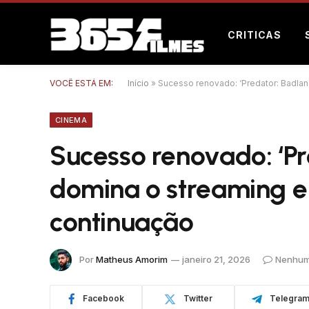
CRITICAS
VOCÊ ESTÁ EM:
Início
»
Sucesso renovado: ‘Predator: Badlan
CINEMA
Sucesso renovado: ‘Pr
domina o streaming e
continuação
Por
Matheus Amorim
janeiro 21, 2026
Nenhum
Facebook
Twitter
Telegra