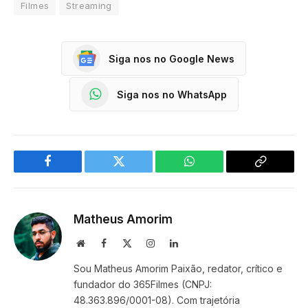
Filmes
Streaming
Siga nos no Google News
Siga nos no WhatsApp
Facebook
Twitter
WhatsApp
Copy
Link
Matheus Amorim
Website
Facebook
X
Instagram
LinkedIn
(Twitter)
Sou Matheus Amorim Paixão, redator, crítico e
fundador do 365Filmes (CNPJ:
48.363.896/0001-08). Com trajetória