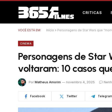
CRITICAS
VOCÊ ESTÁ EM:
Início
»
Personagens de Star Wars que “morr
CINEMA
Personagens de Star 
voltaram: 10 casos q
Por
Matheus Amorim
novembro 4, 2025
Nenh
Facebook
Twitter
Telegra