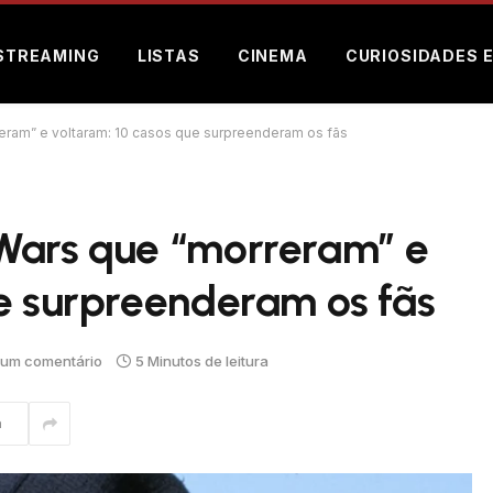
STREAMING
LISTAS
CINEMA
CURIOSIDADES 
eram” e voltaram: 10 casos que surpreenderam os fãs
Wars que “morreram” e
ue surpreenderam os fãs
um comentário
5 Minutos de leitura
m