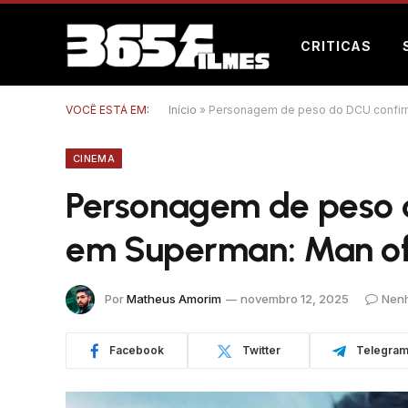
CRITICAS
VOCÊ ESTÁ EM:
Início
»
Personagem de peso do DCU confir
CINEMA
Personagem de peso 
em Superman: Man o
Por
Matheus Amorim
novembro 12, 2025
Nen
Facebook
Twitter
Telegra