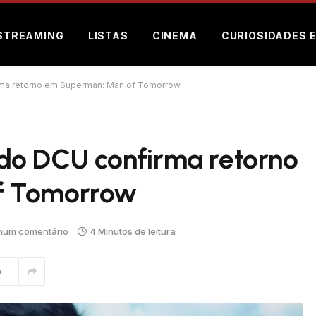
STREAMING
LISTAS
CINEMA
CURIOSIDADES 
ma retorno em Superman: Man of Tomorrow
do DCU confirma retorno
f Tomorrow
hum comentário
4 Minutos de leitura
m