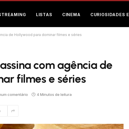
STREAMING
LISTAS
CINEMA
CURIOSIDADES 
ncia de Hollywood para dominar filmes e séries
assina com agência de
r filmes e séries
hum comentário
4 Minutos de leitura
m