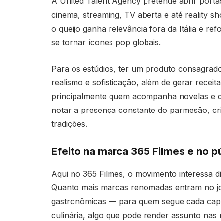
A United Talent Agency pretende abrir portas
cinema, streaming, TV aberta e até reality sh
o queijo ganha relevância fora da Itália e re
se tornar ícones pop globais.
Para os estúdios, ter um produto consagrad
realismo e sofisticação, além de gerar receit
principalmente quem acompanha novelas e d
notar a presença constante do parmesão, cri
tradições.
Efeito na marca 365 Filmes e no p
Aqui no 365 Filmes, o movimento interessa d
Quanto mais marcas renomadas entram no jog
gastronômicas — para quem segue cada capít
culinária, algo que pode render assunto na