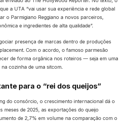
ial enviado ao The Hollywood Reporter. No texto, o
que a UTA “vai usar sua experiência e rede global
tar o Parmigiano Reggiano a novos parceiros,
ômica e ingredientes de alta qualidade”.
gociar presença de marcas dentro de produções
t placement. Com o acordo, o famoso parmesão
arecer de forma orgânica nos roteiros — seja em uma
 na cozinha de uma sitcom.
ante para o “rei dos queijos”
g do consórcio, o crescimento internacional dá o
s meses de 2025, as exportações do queijo
 aumento de 2,7% em volume na comparação com o