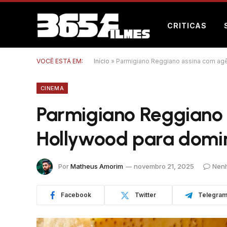
CRITICAS
VOCÊ ESTÁ EM:
Início
»
Parmigiano Reggiano assina com agê
CINEMA
Parmigiano Reggiano 
Hollywood para domina
Por
Matheus Amorim
novembro 21, 2025
Nen
Facebook
Twitter
Telegra