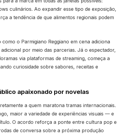
 para a marca em todas as janelas possíveis:
ows culinários. Ao expandir esse tipo de exposição,
força a tendência de que alimentos regionais podem
o como o Parmigiano Reggiano em cena adiciona
a adicional por meio das parcerias. Já o espectador,
oramas via plataformas de streaming, começa a
ando curiosidade sobre sabores, receitas e
úblico apaixonado por novelas
iretamente a quem maratona tramas internacionais.
o, maior a variedade de experiências visuais — e
ulo. O acordo reforça a ponte entre cultura pop e
s rodas de conversa sobre a próxima produção