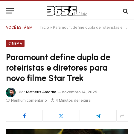
VOCÊ ESTÁ EM:
Início
»
Paramount define dupla de roteiristas e diretores para novo filme Star Trek
CINEMA
Paramount define dupla de
roteiristas e diretores para
novo filme Star Trek
Por
Matheus Amorim
novembro 14, 2025
Nenhum comentário
4 Minutos de leitura