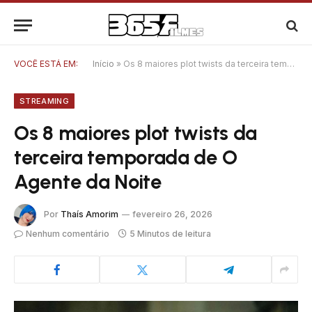
VOCÊ ESTÁ EM:
Início
»
Os 8 maiores plot twists da terceira temporada de O Agente da Noite
STREAMING
Os 8 maiores plot twists da
terceira temporada de O
Agente da Noite
Por
Thaís Amorim
fevereiro 26, 2026
Nenhum comentário
5 Minutos de leitura